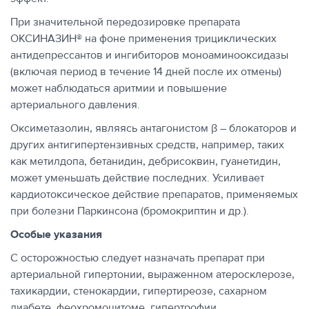
При значительной передозировке препарата
ОКСИНАЗИН® на фоне применения трициклических
антидепрессантов и ингибиторов моноаминооксидазы
(включая период в течение 14 дней после их отмены)
может наблюдаться аритмии и повышение
артериального давления.
Оксиметазолин, являясь антагонистом β – блокаторов и
других антигипертензивных средств, например, таких
как метилдопа, бетанидин, дебрисоквин, гуанетидин,
может уменьшать действие последних. Усиливает
кардиотоксическое действие препаратов, применяемых
при болезни Паркинсона (бромокриптин и др.).
Особые указания
С осторожностью следует назначать препарат при
артериальной гипертонии, выраженном атеросклерозе,
тахикардии, стенокардии, гипертиреозе, сахарном
диабете, феохромоцитоме, гипертрофии