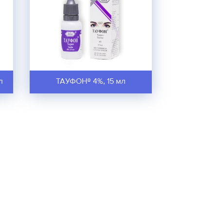
л
ТАУФОН® 4%, 15 мл