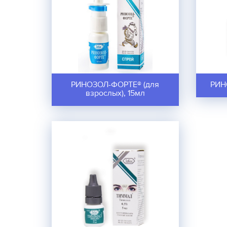
РИНОЗОЛ-ФОРТЕ® (для
РИНО
взрослых), 15мл