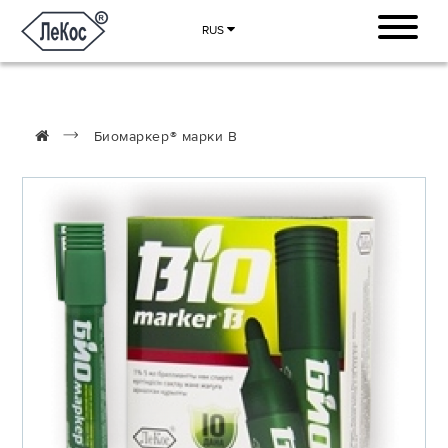
RUS
Биомаркер® марки В